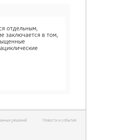
я отдельным,
е заключается в том,
сыщенные
 ациклические
данных решений
Новости и события