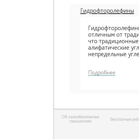
Гидрофторолефины
Гидрофторолефины
отличным от тради
что традиционные
алифатические угл
непредельные угл
Подробнее
Об озонобезопасных
Бесплатные onli
технологиях