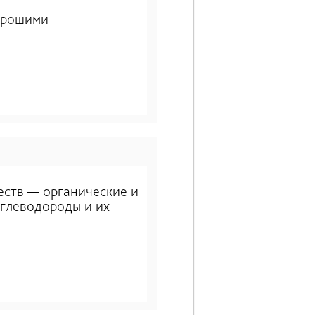
орошими
еств — органические и
углеводороды и их