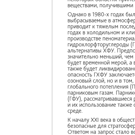
веществами, получившими
Однако в 1980-х годах был
выбрасываемые в атмосфер
приводит к тяжелым послед
годах в холодильном и кли
производстве пеноматериа
гидрохлорфторуглероды (Г
альтернативы ХФУ. Предпо
значительно меньший, чем
будет временной мерой, а
также будет ликвидирован
опасность ГХФУ заключаетс
озоновый слой, но и в том
глобального потепления (П
парниковым газам. Парник
(ГФУ), рассматривавшиеся 
и их использование также
среде.
К началу XXI века в общес
безопасные для стратосфер
Ответом на запрос стало в