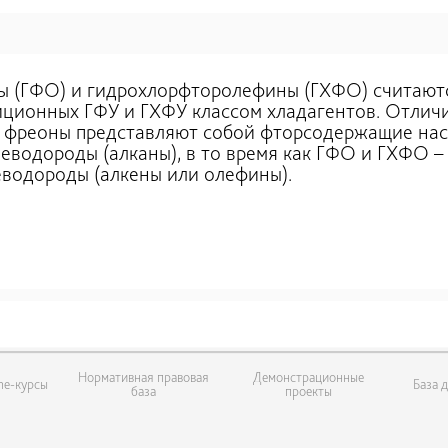
 (ГФО) и гидрохлорфторолефины (ГХФО) считаютс
ционных ГФУ и ГХФУ классом хладагентов. Отличи
 фреоны представляют собой фторсодержащие на
еводороды (алканы), в то время как ГФО и ГХФО –
еводороды (алкены или олефины).
Нормативная правовая
Демонстрационные
ne-курсы
База 
база
проекты