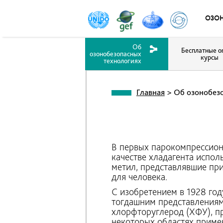
озо
Об
Бесплатные on
озонобезопасных
курсы
технологиях
Главная
>
Об озонобезо
В первых парокомпрессион
качестве хладагента испол
метил, представлявшие пр
для человека.
С изобретением в 1928 год
тогдашним представлениям
хлорфторуглерод (ХФУ), пр
некоторых областях прим