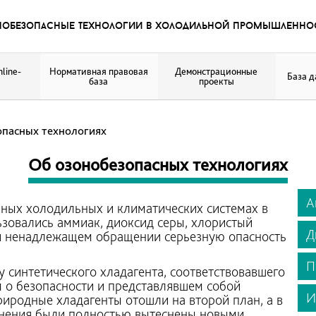
нобезопасные технологии в холодильной промышленно
line-
Нормативная правовая
Демонстрационные
База 
база
проекты
пасных технологиях
Об озонобезопасных технологиях
А
ных холодильных и климатических системах в
ьзовались аммиак, диоксид серы, хлористый
Д
и ненадлежащем обращении серьезную опасность
П
у синтетического хладагента, соответствовавшего
 о безопасности и представлявшем собой
И
иродные хладагенты отошли на второй план, а в
енения были полностью вытеснены новыми