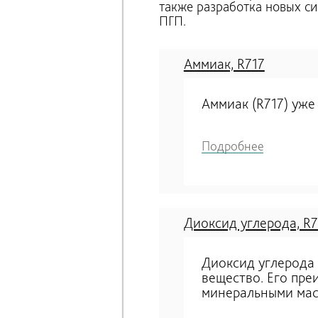
также разработка новых с
ПГП.
Аммиак, R717
Аммиак (R717) уже
Подробнее
Диоксид углерода, R
Диоксид углерода 
вещество. Его пре
минеральными мас