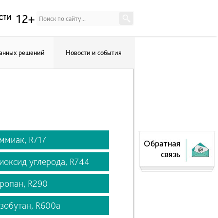
12+
сти
данных решений
Новости и события
ммиак, R717
иоксид углерода, R744
ропан, R290
зобутан, R600a