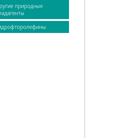
ругие природные
ладагенты
идрофторолефины