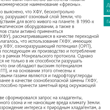
 коммерческое наименование «фреоны».
Д
х
о выяснено, что ХФУ, бесконтрольно
у, разрушают озоновый слой Земли, что
ствиям для всего живого на планете. В 1990-х
Г
матическом оборудовании, а также в
лов стали активно применяться
ХФУ), рассматривавшиеся в качестве переходной
лагалось, что использование ГХФУ, имеющих
 у ХФУ, озоноразрушающий потенциал (ОРП),
 в последующем их производство и потребление
о в рамках Монреальского протокола. Однако
я не только в их способности разрушать
, что они обладают высоким потенциалом
ГП), и на основании этого отнесены к
овыми газами являются и гидрофторуглероды
ранее в качестве озонобезопасной замены ГХФУ,
 способно принести заметный вред окружающей
тве сформировался запрос на хладагенты,
ного озона и не наносящие вреда климату Земли.
озрождение интереса к природным хладагентам, а