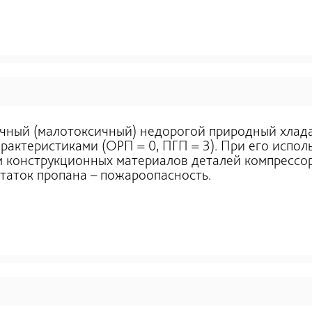
чный (малотоксичный) недорогой природный хлад
рактеристиками (ОРП = 0, ПГП = 3). При его испол
м конструкционных материалов деталей компрессор
таток пропана – пожароопасность.