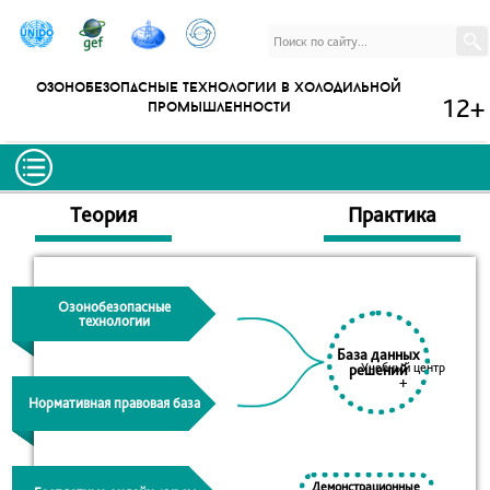
озонобезопасные технологии в холодильной
12+
промышленности
Теория
Практика
Озонобезопасные
технологии
База данных
Учебный центр
решений
+
Нормативная правовая база
Демонстрационные